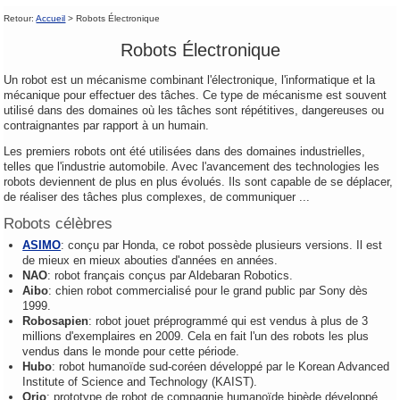
Retour:
Accueil
> Robots Électronique
Robots Électronique
Un robot est un mécanisme combinant l'électronique, l'informatique et la
mécanique pour effectuer des tâches. Ce type de mécanisme est souvent
utilisé dans des domaines où les tâches sont répétitives, dangereuses ou
contraignantes par rapport à un humain.
Les premiers robots ont été utilisées dans des domaines industrielles,
telles que l'industrie automobile. Avec l'avancement des technologies les
robots deviennent de plus en plus évolués. Ils sont capable de se déplacer,
de réaliser des tâches plus complexes, de communiquer ...
Robots célèbres
ASIMO
: conçu par Honda, ce robot possède plusieurs versions. Il est
de mieux en mieux abouties d'années en années.
NAO
: robot français conçus par Aldebaran Robotics.
Aibo
: chien robot commercialisé pour le grand public par Sony dès
1999.
Robosapien
: robot jouet préprogrammé qui est vendus à plus de 3
millions d'exemplaires en 2009. Cela en fait l'un des robots les plus
vendus dans le monde pour cette période.
Hubo
: robot humanoïde sud-coréen développé par le Korean Advanced
Institute of Science and Technology (KAIST).
Qrio
: prototype de robot de compagnie humanoïde bipède développé