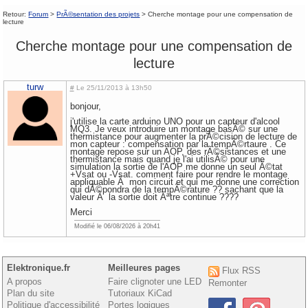
Retour:
Forum
>
PrÃ©sentation des projets
> Cherche montage pour une compensation de
lecture
Cherche montage pour une compensation de
lecture
turw
#
Le 25/11/2013 à 13h50
bonjour,
j'utilise la carte arduino UNO pour un capteur d'alcool
MQ3. Je veux introduire un montage basÃ© sur une
thermistance pour augmenter la prÃ©cision de lecture de
mon capteur : compensation par la tempÃ©rtaure . Ce
montage repose sur un AOP, des rÃ©sistances et une
thermistance mais quand je l'ai utilisÃ© pour une
simulation la sortie de l'AOP me donne un seul Ã©tat
+Vsat ou -Vsat. comment faire pour rendre le montage
appliquable Ã mon circuit et qui me donne une correction
qui dÃ©pondra de la tempÃ©rature ?? sachant que la
valeur Ã la sortie doit Ãªtre continue ????
Merci
Modifié le 06/08/2026 à 20h41
Elektronique.fr
Meilleures pages
Flux RSS
A propos
Faire clignoter une LED
Remonter
Plan du site
Tutoriaux KiCad
Politique d'accessibilité
Portes logiques