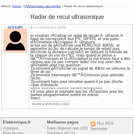
Retour:
Forum
>
PrÃ©sentation des projets
> Radar de recul ultrasonique
Radar de recul ultrasonique
azizsalhi
#
Le 13/05/2014 à 11h59
je voudrais rÃ©aliser un radar de recule Ã ultrason Ã
base du microcontrÃ´leur PIC 16F876, et une paire
d'Ã©metteur-rÃ©cepteur Ã ultrasons
le but est de gÃ©nÃ©rer une HORLOGE 40KHz, et
permettre au pic de calculer le temps de retard puis
dÃ©livrer la distance calculÃ© en utilisant la formule de
la vitesse du son d=c*t/2. mais quand je pense a
lâ€™Ã©mission et la rÃ©ception je me trouve face a des
choses que j'ai pas compris aidez moi svp avec des
dÃ©tailles pour ces question :
1)comment gÃ©nÃ©rer un signal de 40khz en utilisons le
timer de pic
2)comment interrompre lâ€™Ã©mission pour attendre
l'echo
3)comment faire pour remettre quand il ya pas d'echo
=pas d'obstacle
==== ====== ===== ===== ========
s'il vous plais je souhaite que les rÃ©ponses pour les
parties programmation soient en mikroc
merci.
Modifié le 08/08/2026 à 10h47
Elektronique.fr
Meilleures pages
Flux RSS
A propos
Faire clignoter une LED
Remonter
Plan du site
Tutoriaux KiCad