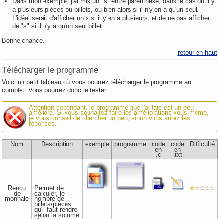
Dans mon exemple, j'ai mis un "s" entre parenthèse, dans le cas où il y
a plusieurs pièces ou billets, ou bien alors si il n'y en a qu'un seul.
L'idéal serait d'afficher un s si il y en a plusieurs, et de ne pas afficher
de "s" si il n'y a qu'un seul billet.
Bonne chance.
retour en haut
Télécharger le programme
Voici un petit tableau où vous pourrez télécharger le programme au
complet. Vous pourrez donc le tester.
Attention cependant, le programme que j'ai fais est un peu
amélioré. Si vous souhaitez faire les améliorations vous même,
je vous conseil de chercher un peu, sinon vous aurez les
réponses.
Nom
Description
exemple
programme
code
code
Difficulté
en
en
.c
.txt
Rendu
Permet de
de
calculer, le
monnaie
nombre de
billets/pièces
qu'il faut rendre
selon la somme