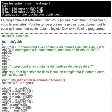
Veuillez entrer la somme d'argent
600
Il faut 1 billet(s) de 500 EUR
Il faut 1 billet(s) de 100 EUR
Appuyez sur une touche pour continuer...
_
Le programme est totalement finit. Vous pouvez maintenant l'améliorer si
vous le souhaitez. Pour tester ce programme je vais vous donner tout le
code qu'il vous faut copier dans le logiciel Dev-c++. Voici le programme :
#include <stdio.h>
int
main(void)
{
int
nb500,
/* correspond à la constante du nombres de billets de 500 */
nb200,
/* correspond à la constante du nombres de billets de 200 */
nb100,
nb50,
nb20,
nb10,
nb5,
np2,
/* correspond à la constante du nombres de pièces de 2 */
np1,
argent;
/* c'est la constante dans laquel on enregistrera la somme entré
par l'utilisateur */
printf(
"Veuillez entrer la somme d'argent\n"
);
scanf(
"%d"
, &argent);
nb500 = argent/500;
argent = argent%500;
nb200 = argent/200;
argent = argent%200;
nb100 = argent/100;
argent = argent%100;
nb50 = argent/50;
argent = argent%50;
nb20 = argent/20;