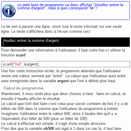
ce petit bout de programme va donc afficher "
Veuillez entrer la
somme d'argent
", mais à quoi correspond "
\n
"?
Le
\n
sert à passer une ligne, sinon tout le texte s'écrirait sur une seule
ligne. Le texte s'affichera donc à l'écran comme ceci :
Veuillez entrer la somme d'argent
|
Pour demander une information à l'utilisateur, il faut cette fois-ci utiliser la
fonction
scanf
scanf(
"%d"
, &argent);
Une fois cette instruction écrite, le programme attendra que l'utilisateur
rentre une valeur, terminé par "entré". La valeur que l'utilisateur aura entré
sera enregistrée dans la variable
argent
que l'ont à définit plus haut.
Calcul du programme
Maintenant, il nous reste plus que deux choses à faire : faire un calcul, et
ensuite il faudra afficher le résultat.
Le calcul que l'ont doit faire c'est celui pour savoir combien de fois il y a de
billets de 500 dans la somme que l'utilisateur du programme à entrée.
Imaginons l'utilisateur entre la valeur 600, alors il faudra dire qu'il y a
l'équivalent d'un billet de 500 (plus un billet de 100).
Le calcul à effectué est simple, il s'agit d'une simple divisions.
Pour dire que la variable
nb500
est égal à 1 dans ce cas là, il faut faire