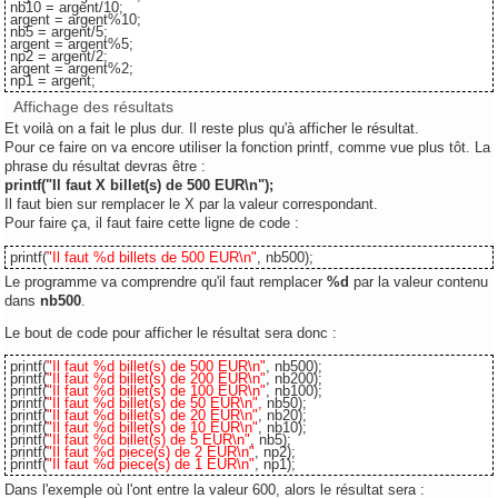
nb10 = argent/10;
argent = argent%10;
nb5 = argent/5;
argent = argent%5;
np2 = argent/2;
argent = argent%2;
np1 = argent;
Affichage des résultats
Et voilà on a fait le plus dur. Il reste plus qu'à afficher le résultat.
Pour ce faire on va encore utiliser la fonction printf, comme vue plus tôt. La
phrase du résultat devras être :
printf("Il faut X billet(s) de 500 EUR\n");
Il faut bien sur remplacer le X par la valeur correspondant.
Pour faire ça, il faut faire cette ligne de code :
printf(
"Il faut %d billets de 500 EUR\n"
, nb500);
Le programme va comprendre qu'il faut remplacer
%d
par la valeur contenu
dans
nb500
.
Le bout de code pour afficher le résultat sera donc :
printf(
"Il faut %d billet(s) de 500 EUR\n"
, nb500);
printf(
"Il faut %d billet(s) de 200 EUR\n"
, nb200);
printf(
"Il faut %d billet(s) de 100 EUR\n"
, nb100);
printf(
"Il faut %d billet(s) de 50 EUR\n",
nb50);
printf(
"Il faut %d billet(s) de 20 EUR\n"
, nb20);
printf(
"Il faut %d billet(s) de 10 EUR\n"
, nb10);
printf(
"Il faut %d billet(s) de 5 EUR\n"
, nb5);
printf(
"Il faut %d piece(s) de 2 EUR\n"
, np2);
printf(
"Il faut %d piece(s) de 1 EUR\n"
, np1);
Dans l'exemple où l'ont entre la valeur 600, alors le résultat sera :