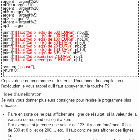
argent = argent%20;
nb10 = argent/10;
argent = argent%10;
nb5 = argent/5;
argent = argent%5;
np2 = argent/2;
argent = argent%2;
np1 = argent;
printf(
"Il faut %d billet(s) de 500 EUR\n"
, nb500);
printf(
"Il faut %d billet(s) de 200 EUR\n"
, nb200);
printf(
"Il faut %d billet(s) de 100 EUR\n"
, nb100);
printf(
"Il faut %d billet(s) de 50 EUR\n",
nb50);
printf(
"Il faut %d billet(s) de 20 EUR\n"
, nb20);
printf(
"Il faut %d billet(s) de 10 EUR\n"
, nb10);
printf(
"Il faut %d billet(s) de 5 EUR\n"
, nb5);
printf(
"Il faut %d piece(s) de 2 EUR\n"
, np2);
printf(
"Il faut %d piece(s) de 1 EUR\n"
, np1);
system (
"pause"
);
return 0;
}
Copiez donc ce programme et tester le. Pour lancer la compilation et
l'exécution je vous rappel qu'il faut appuyer sur la touche F9.
Idée d'amélioration
Je vais vous donner plusieurs consignes pour rendre le programme plus
efficace :
Faire en sorte de ne pas afficher une ligne de résultat, si la valeur de la
variable correspond est égal à zéro.
Par exemple si je rentre une valeur de 123, il y aura forcément 0 billet
de 500 et 0 billet de 200,... etc. Il faut donc ne pas afficher ces lignes
là.