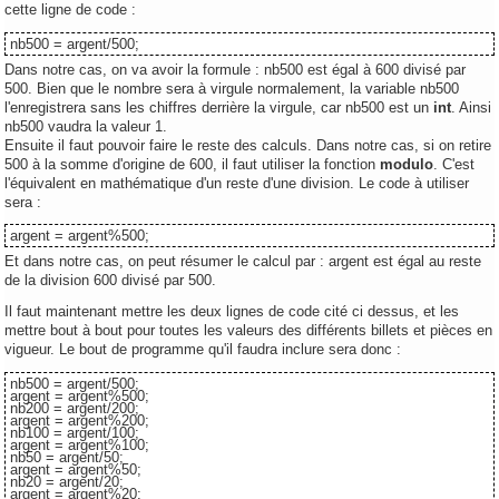
cette ligne de code :
nb500 = argent/500;
Dans notre cas, on va avoir la formule : nb500 est égal à 600 divisé par
500. Bien que le nombre sera à virgule normalement, la variable nb500
l'enregistrera sans les chiffres derrière la virgule, car nb500 est un
int
. Ainsi
nb500 vaudra la valeur 1.
Ensuite il faut pouvoir faire le reste des calculs. Dans notre cas, si on retire
500 à la somme d'origine de 600, il faut utiliser la fonction
modulo
. C'est
l'équivalent en mathématique d'un reste d'une division. Le code à utiliser
sera :
argent = argent%500;
Et dans notre cas, on peut résumer le calcul par : argent est égal au reste
de la division 600 divisé par 500.
Il faut maintenant mettre les deux lignes de code cité ci dessus, et les
mettre bout à bout pour toutes les valeurs des différents billets et pièces en
vigueur. Le bout de programme qu'il faudra inclure sera donc :
nb500 = argent/500;
argent = argent%500;
nb200 = argent/200;
argent = argent%200;
nb100 = argent/100;
argent = argent%100;
nb50 = argent/50;
argent = argent%50;
nb20 = argent/20;
argent = argent%20;