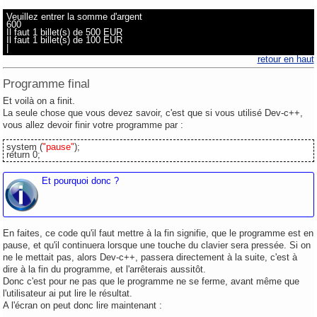
Veuillez entrer la somme d'argent
600
Il faut 1 billet(s) de 500 EUR
Il faut 1 billet(s) de 100 EUR
|
retour en haut
Programme final
Et voilà on a finit.
La seule chose que vous devez savoir, c'est que si vous utilisé Dev-c++,
vous allez devoir finir votre programme par :
system (
"pause"
);
return 0;
Et pourquoi donc ?
En faites, ce code qu'il faut mettre à la fin signifie, que le programme est en
pause, et qu'il continuera lorsque une touche du clavier sera pressée. Si on
ne le mettait pas, alors Dev-c++, passera directement à la suite, c'est à
dire à la fin du programme, et l'arrêterais aussitôt.
Donc c'est pour ne pas que le programme ne se ferme, avant même que
l'utilisateur ai put lire le résultat.
A l'écran on peut donc lire maintenant :