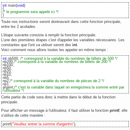
int
main(
void
)
{
/* le programme sera appelé ici */
}
Toute nos instructions seront dorénavant dans cette fonction principale,
entre les 2 acolades.
L'étape suivante consiste à remplir la fonction principale.
L'une des premières étapes c'est d'appeler les variables nécessaires. Les
constantes que l'ont va utiliser seront des
int
.
Voici comment nous allons toutes les appeler en même temps :
int
nb500,
/* correspond à la variable du nombres de billets de 500 */
nb200,
/* correspond à la variable du nombres de billets de 200 */
nb100,
nb50,
nb20,
nb10,
nb5,
np2,
/* correspond à la variable du nombres de pièces de 2 */
np1,
argent;
/* c'est la variable dans laquel on enregistrera la somme entré par
l'utilisateur */
Cette partie de code sera donc à mettre dans le début de la fonction
principale.
Pour afficher un message à l'utilisateur, il faut utiliser la fonction
printf
, elle
s'utilise de cette manière :
printf(
"Veuillez entrer la somme d'argent\n"
);