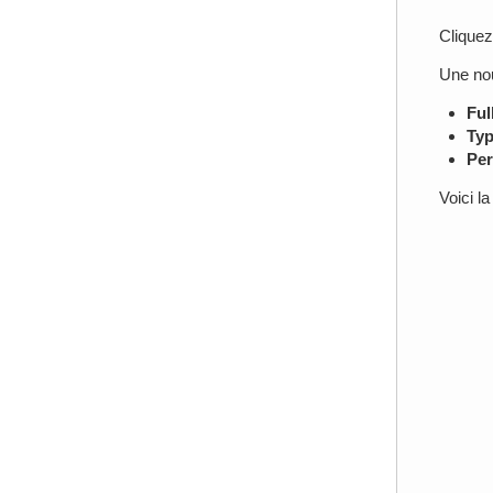
Cliquez
Une nou
Ful
Typ
Per
Voici l