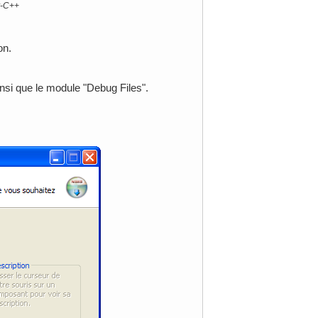
v-C++
on.
insi que le module "Debug Files".