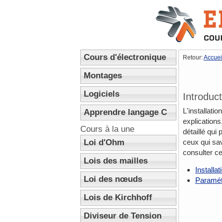
Cours d'électronique
Retour:
Accuei
Montages
Logiciels
Introduct
L'installat
Apprendre langage C
explications.
Cours à la une
détaillé qui
Loi d'Ohm
ceux qui sa
consulter ce
Lois des mailles
Installa
Loi des nœuds
Paramétr
Lois de Kirchhoff
Diviseur de Tension