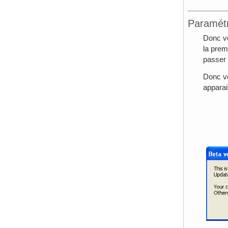
Paramétr
Donc vo
la prem
passer 
Donc vo
apparai