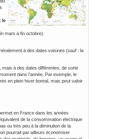
 du
es
t
le
in mars à fin octobre).
éralement à des dates voisines (sauf : la
mais à des dates différentes, de sorte
e moment dans l'année. Par exemple, le
res en plein hiver boréal, mais peut valoir
4, permet en France dans les années
'équivalent de la consommation électrique
as ou très peu à la diminution de la
'on pourrait par ailleurs économiser
ec des matériels, de horaires, un usage et