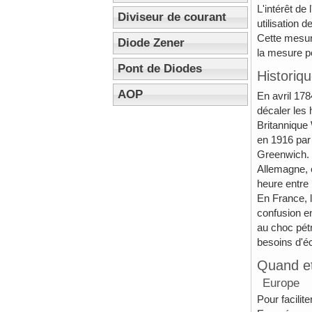
L'intérêt de
Diviseur de courant
utilisation d
Cette mesure
Diode Zener
la mesure pe
Pont de Diodes
Historiq
AOP
En avril 178
décaler les 
Britannique 
en 1916 par 
Greenwich. L
Allemagne, 
heure entre l
En France, l
confusion en
au choc pétr
besoins d'éc
Quand e
Europe
Pour facilit