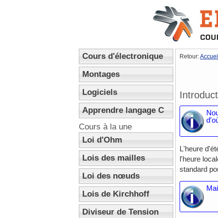
Cours d'électronique
Retour:
Accuei
Montages
Logiciels
Introduct
Apprendre langage C
Nou
d'o
Cours à la une
Loi d'Ohm
L'heure d'ét
Lois des mailles
l'heure loca
standard pou
Loi des nœuds
Mai
Lois de Kirchhoff
Diviseur de Tension