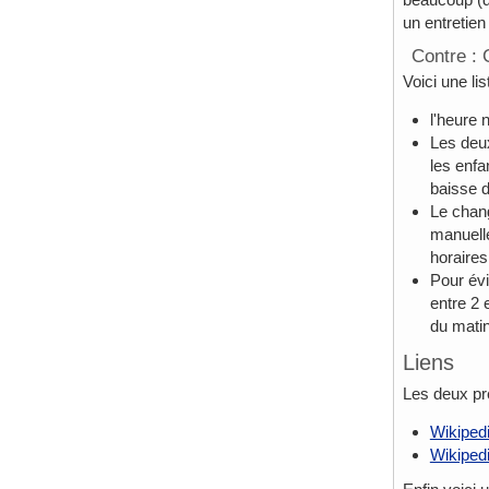
un entretien
Contre : 
Voici une l
l'heure 
Les deux
les enfa
baisse d
Le chang
manuell
horaires
Pour évi
entre 2 
du matin
Liens
Les deux pre
Wikipedi
Wikipedi