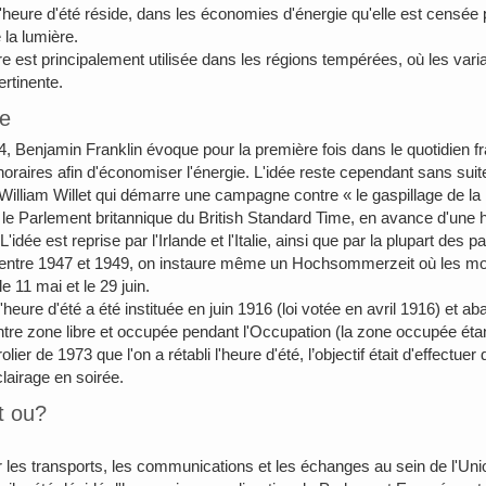
 l'heure d'été réside, dans les économies d'énergie qu'elle est censée
e la lumière.
 est principalement utilisée dans les régions tempérées, où les vari
rtinente.
ue
4, Benjamin Franklin évoque pour la première fois dans le quotidien fra
horaires afin d'économiser l'énergie. L'idée reste cependant sans suite 
William Willet qui démarre une campagne contre « le gaspillage de la l
le Parlement britannique du British Standard Time, en avance d'une h
'idée est reprise par l'Irlande et l'Italie, ainsi que par la plupart des
entre 1947 et 1949, on instaure même un Hochsommerzeit où les mo
e 11 mai et le 29 juin.
'heure d'été a été instituée en juin 1916 (loi votée en avril 1916) et
tre zone libre et occupée pendant l'Occupation (la zone occupée étan
olier de 1973 que l'on a rétabli l'heure d'été, l’objectif était d'effect
lairage en soirée.
t ou?
er les transports, les communications et les échanges au sein de l'Uni