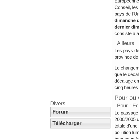
Européenne,
Conseil, le
pays de l'Un
dimanche d
dernier di
consiste à a
Ailleurs
Les pays de 
province de
Le changeme
que le décal
décalage ent
cinq heures
Pour ou 
Divers
Pour : Ec
Forum
Le passage à
2000/2005 u
Télécharger
totale d'une
pollution lu
beaucoup (de