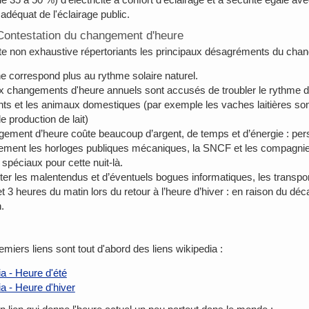
 adéquat de l'éclairage public.
Contestation du changement d'heure
iste non exhaustive répertoriants les principaux désagréments du cha
ne correspond plus au rythme solaire naturel.
 changements d'heure annuels sont accusés de troubler le rythme de l
nts et les animaux domestiques (par exemple les vaches laitières sont
e production de lait)
ement d’heure coûte beaucoup d’argent, de temps et d’énergie : per
ement les horloges publiques mécaniques, la SNCF et les compagnies
 spéciaux pour cette nuit-là.
ter les malentendus et d’éventuels bogues informatiques, les transp
et 3 heures du matin lors du retour à l’heure d’hiver : en raison du déc
.
miers liens sont tout d'abord des liens wikipedia :
a - Heure d'été
a - Heure d'hiver