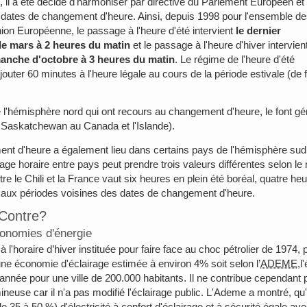
 il a été décidé d'harmoniser par directive du Parlement Européen et
s dates de changement d'heure. Ainsi, depuis 1998 pour l'ensemble d
ion Européenne, le passage à l'heure d'été intervient
le dernier
e mars à 2 heures du matin
et le passage à l'heure d'hiver intervien
manche d'octobre à 3 heures du matin
. Le régime de l'heure d'été
jouter 60 minutes à l'heure légale au cours de la période estivale (de f
l'hémisphère nord qui ont recours au changement d'heure, le font gén
 Saskatchewan au Canada et l'Islande).
nt d'heure a également lieu dans certains pays de l'hémisphère sud, 
age horaire entre pays peut prendre trois valeurs différentes selon l
re le Chili et la France vaut six heures en plein été boréal, quatre heu
 aux périodes voisines des dates de changement d'heure.
Contre?
onomies d'énergie
 l'horaire d’hiver instituée pour faire face au choc pétrolier de 197
ne économie d'éclairage estimée à environ 4% soit selon l’
ADEME
,l
 année pour une ville de 200.000 habitants. Il ne contribue cependant p
mineuse car il n'a pas modifié l'éclairage public. L'Ademe a montré, qu
 35 à 50 %) d'électricité à confort d'éclairage et à sécurité égale av